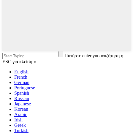
Πατήστε enter για αναζήτηση ή
ESC για κλείσιμο
English
French
German
Portuguese
Spanish
Russian
Japanese
Korean
Arabic
Irish
Greek
Turkish