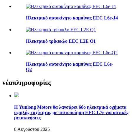
Ηλεκτρικό αυτοκίνητο καμπίνας EEC L6e-J4
Ηλεκτρικό τρίκυκλο EEC L2E Q1
Ηλεκτρικό αυτοκίνητο καμπίνας EEC L6e-
Q2
νέα
πληροφορίες
Η Yunlong Motors θα λανσάρει δύο ηλεκτρικά οχήματα
υψηλής ταχύτητας με πιστοποίηση EEC-L7e για αστικές
μετακινήσεις
8 Αυγούστου 2025