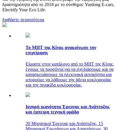
δραστηριότητα από το 2018 με το σύνθημα: Yunlong E-cars,
Electrify Your Eco Life.
διαβάστε περισσότερα
Το MIIT της Κίνας ανακοίνωσε την
επιχείρηση
Είμαστε στον κατάλογο από το MIIT της Κίνας,
έχουμε τα προσόντα για να σχεδιάσουμε και να
κατασκευάσουμε τα ηλεκτρικά αυτοκίνητα και
μπορούμε να λάβουμε την άδεια κυκλοφορίας
και την πινακίδα κυκλοφορίας.
Ισχυρή ικανότητα Έρευνας και Ανάπτυξης
και έμπειρη τεχνική ομάδα
20 Μηχανικοί Έρευνας και Ανάπτυξης, 15
Μηχανικοί Ερωτήσεων και Απαντήσεων, 30