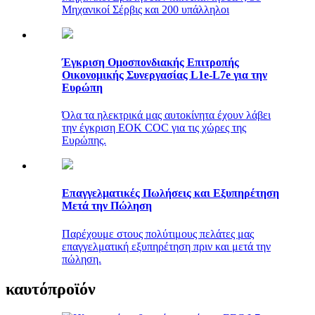
Μηχανικοί Σέρβις και 200 ​​υπάλληλοι
Έγκριση Ομοσπονδιακής Επιτροπής
Οικονομικής Συνεργασίας L1e-L7e για την
Ευρώπη
Όλα τα ηλεκτρικά μας αυτοκίνητα έχουν λάβει
την έγκριση ΕΟΚ COC για τις χώρες της
Ευρώπης.
Επαγγελματικές Πωλήσεις και Εξυπηρέτηση
Μετά την Πώληση
Παρέχουμε στους πολύτιμους πελάτες μας
επαγγελματική εξυπηρέτηση πριν και μετά την
πώληση.
καυτό
προϊόν