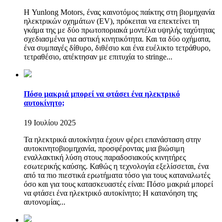
Η Yunlong Motors, ένας καινοτόμος παίκτης στη βιομηχανία
ηλεκτρικών οχημάτων (EV), πρόκειται να επεκτείνει τη
γκάμα της με δύο πρωτοποριακά μοντέλα υψηλής ταχύτητας
σχεδιασμένα για αστική κινητικότητα. Και τα δύο οχήματα,
ένα συμπαγές δίθυρο, διθέσιο και ένα ευέλικτο τετράθυρο,
τετραθέσιο, απέκτησαν με επιτυχία το stringe...
Πόσο μακριά μπορεί να φτάσει ένα ηλεκτρικό
αυτοκίνητο;
19 Ιουλίου 2025
Τα ηλεκτρικά αυτοκίνητα έχουν φέρει επανάσταση στην
αυτοκινητοβιομηχανία, προσφέροντας μια βιώσιμη
εναλλακτική λύση στους παραδοσιακούς κινητήρες
εσωτερικής καύσης. Καθώς η τεχνολογία εξελίσσεται, ένα
από τα πιο πιεστικά ερωτήματα τόσο για τους καταναλωτές
όσο και για τους κατασκευαστές είναι: Πόσο μακριά μπορεί
να φτάσει ένα ηλεκτρικό αυτοκίνητο; Η κατανόηση της
αυτονομίας...