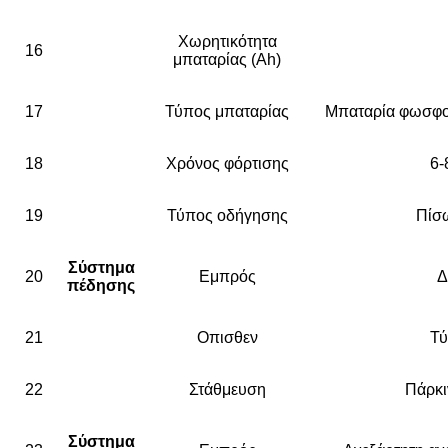
Χωρητικότητα
16
μπαταρίας (Ah)
17
Τύπος μπαταρίας
Μπαταρία φωσφορ
18
Χρόνος φόρτισης
6-
19
Τύπος οδήγησης
Πίσ
Σύστημα
20
Εμπρός
Δ
πέδησης
21
Οπισθεν
Τ
22
Στάθμευση
Πάρκι
Σύστημα