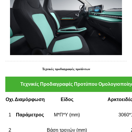
Τεχνικές προδιαγραφές προϊόντων
Τεχνικές Προδιαγραφές Προτύπου Ομολογιοποί
Οχι.
Διαμόρφωση
Είδος
Αρκτοειδές
1
Παράμετρος
Μ*Π*Υ (mm)
3060*
2
Βάση τροχών (mm)