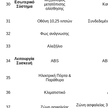
Εσωτερικό
30
μετατόπισης
Κα
Σύστημα
ολίσθησης
31
Οθόνη 10,25 ιντσών
Συνδεδεμέν
32
Φως ανάγνωσης
33
Αλεξήλιο
Λειτουργία
34
ABS
AB
Συσκευή
Ηλεκτρική Πόρτα &
35
Παράθυρο
36
Κλιματιστικό
Ζώνη ασφαλείας 3 
37
Ζώνη ασφαλείας