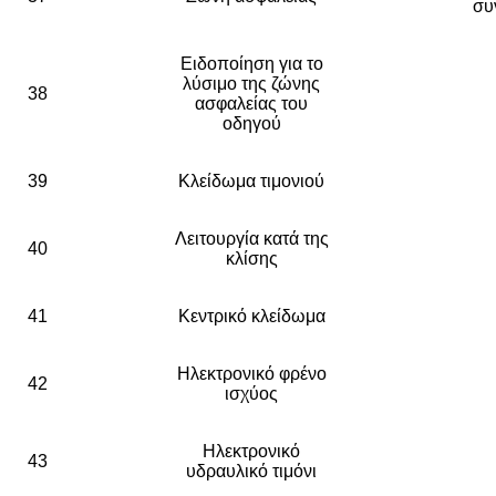
συ
Ειδοποίηση για το
λύσιμο της ζώνης
38
ασφαλείας του
οδηγού
39
Κλείδωμα τιμονιού
Λειτουργία κατά της
40
κλίσης
41
Κεντρικό κλείδωμα
Ηλεκτρονικό φρένο
42
ισχύος
Ηλεκτρονικό
43
υδραυλικό τιμόνι