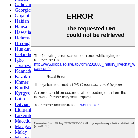
Galician
Georgian
Gujarati
Haitian
Hausa
Hawaiian
Hebrew
Hmong
Hungarian
Icelandic
Igbo
Javanese
Kannada
Kazakh
Khmer
Kurdish
Kyrgyz
Latin
Latvian
Lithuanian
Luxembou..
Macedonian
Malagasy
Malay
Malayalam