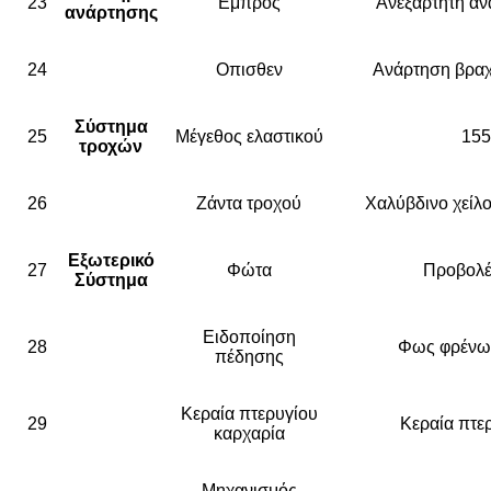
23
Εμπρός
Ανεξάρτητη α
ανάρτησης
24
Οπισθεν
Ανάρτηση βραχ
Σύστημα
25
Μέγεθος ελαστικού
155
τροχών
26
Ζάντα τροχού
Χαλύβδινο χείλο
Εξωτερικό
27
Φώτα
Προβολέ
Σύστημα
Ειδοποίηση
28
Φως φρένω
πέδησης
Κεραία πτερυγίου
29
Κεραία πτε
καρχαρία
Μηχανισμός