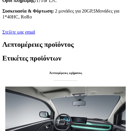
Όροι πληρωμής:
Τ
Τ
L
C
/
or
/
Συσκευασία
&
Φόρτωση:
2 μονάδες για 20GP,
Μονάδες για
5
1*40HC, RoRo
Στείλτε μας email
Λεπτομέρειες προϊόντος
Ετικέτες προϊόντων
Λεπτομέρειες οχήματος