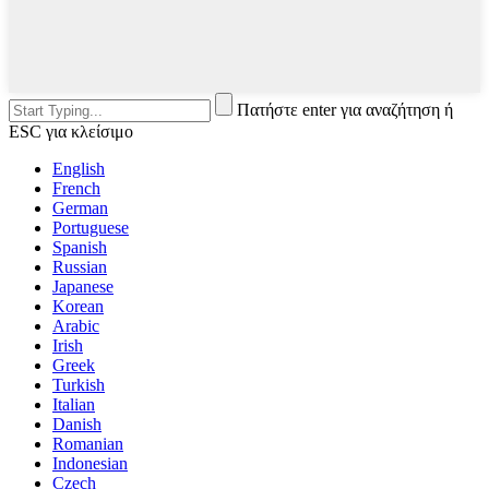
Πατήστε enter για αναζήτηση ή
ESC για κλείσιμο
English
French
German
Portuguese
Spanish
Russian
Japanese
Korean
Arabic
Irish
Greek
Turkish
Italian
Danish
Romanian
Indonesian
Czech