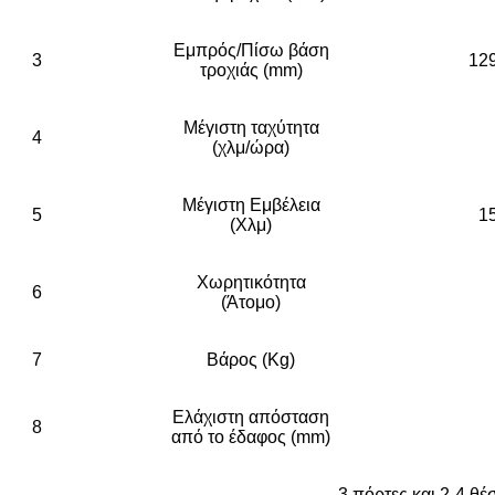
Εμπρός/Πίσω βάση
3
12
τροχιάς (mm)
Μέγιστη ταχύτητα
4
(χλμ/ώρα)
Μέγιστη Εμβέλεια
5
1
(Χλμ)
Χωρητικότητα
6
(Άτομο)
7
Βάρος (Kg)
Ελάχιστη απόσταση
8
από το έδαφος (mm)
3 πόρτες και 2-4 θέ