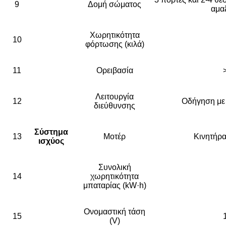
9
Δομή σώματος
αμα
Χωρητικότητα
10
φόρτωσης (κιλά)
11
Ορειβασία
Λειτουργία
12
Οδήγηση με 
διεύθυνσης
Σύστημα
13
Μοτέρ
Κινητήρ
ισχύος
Συνολική
14
χωρητικότητα
μπαταρίας (kW·h)
Ονομαστική τάση
15
(V)