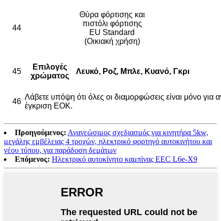
Θύρα φόρτισης και
πιστόλι φόρτισης
44
EU Standard
(Οικιακή χρήση)
Επιλογές
45
Λευκό, Ροζ, Μπλε, Κυανό, Γκρι
χρώματος
Λάβετε υπόψη ότι όλες οι διαμορφώσεις είναι μόνο για
46
έγκριση ΕΟΚ.
Προηγούμενος:
Ανανεώσιμος σχεδιασμός για κινητήρα 5kw,
μεγάλης εμβέλειας 4 τροχών, ηλεκτρικό φορτηγό αυτοκινήτου και
νέου τύπου, για παράδοση δεμάτων
Επόμενος:
Ηλεκτρικό αυτοκίνητο καμπίνας EEC L6e-X9