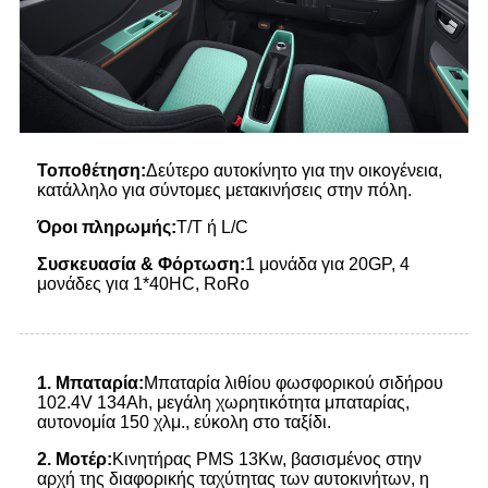
Τοποθέτηση:
Δεύτερο αυτοκίνητο για την οικογένεια,
κατάλληλο για σύντομες μετακινήσεις στην πόλη.
Όροι πληρωμής:
T/T ή L/C
Συσκευασία
&
Φόρτωση:
1 μονάδα για 20GP, 4
μονάδες για 1*40HC, RoRo
1.
Μπαταρία:
Μπαταρία λιθίου φωσφορικού σιδήρου
102.4V 134Ah, μεγάλη χωρητικότητα μπαταρίας,
αυτονομία 150 χλμ., εύκολη στο ταξίδι.
2
.
Μοτέρ:
Κινητήρας PMS 13Kw, βασισμένος στην
αρχή της διαφορικής ταχύτητας των αυτοκινήτων, η