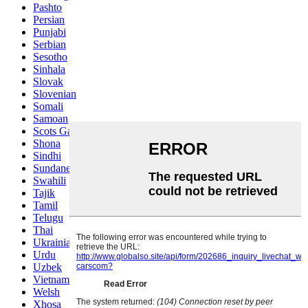
Pashto
Persian
Punjabi
Serbian
Sesotho
Sinhala
Slovak
Slovenian
Somali
Samoan
Scots Gaelic
Shona
Sindhi
Sundanese
Swahili
Tajik
Tamil
Telugu
Thai
Ukrainian
Urdu
Uzbek
Vietnamese
Welsh
Xhosa