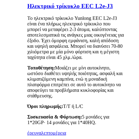
Ηλεκτρικό τρίκυκλο EEC L2e-J3
Το ηλεκτρικό τρίκυκλο Yunlong EEC L2e-J3
είναι ένα πλήρως ηλεκτρικό τρίκυκλο που
μπορεί να μεταφέρει 2-3 άτομα, καλύπτοντας
αποτελεσματικά τις ανάγκες μιας οικογένειας για
έξοδο. Έχει όμορφη εμφάνιση, καλή απόδοση
και υψηλή ασφάλεια. Μπορεί να διανύσει 70-80
χιλιόμετρα με μία μόνο φόρτιση και η μέγιστη
ταχύτητα είναι 45 χλμ./ώρα.
Τοποθέτηση:
Μοιάζει με μίνι αυτοκίνητο,
ωστόσο διαθέτει υψηλής ποιότητας, ασφαλή και
κλιματιζόμενη καμπίνα, ενώ η μοναδική
πλατφόρμα επιτρέπει σε αυτό το αυτοκίνητο να
αποφεύγει τα προβλήματα κυκλοφορίας και
στάθμευσης.
Όροι πληρωμής:
T/T ή L/C
Συσκευασία & Φόρτωση:
5 μονάδες για
1*20GP· 14 μονάδες για 1*40HQ.
έρευνα
λεπτομέρεια