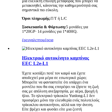
μια ευέλικτη επιλογή μεταφοράς που μπορεί να
μετακινηθεί, κάνοντας την καθημερινότητά σας
σημαντικά πιο εύκολη.
Όροι πληρωμής:
T/T ή L/C
Συσκευασία
&
Φόρτωση:
5 μονάδες για
1*20GP· 14 μονάδες για 1*40HQ.
έρευνα
λεπτομέρεια
Ηλεκτρικό αυτοκίνητο καμπίνας
EEC L2e-L1
Έχετε κοιτάξει ποτέ τον καιρό και έχετε
αποδεχτεί μια μέρα σε εσωτερικό χώρο;
Μπορείτε να φανταστείτε ότι υπάρχει ένα
μοντέλο που θα σας επιτρέψει να ζήσετε τη ζωή
σας με απόλυτη ανεξαρτησία, με αέρα, βροχή ή
ήλιο. Το ηλεκτρικό τρίκυκλο Yunlong-L1 δεν
προσφέρει μόνο την ελευθερία ενός πολυτελούς
τρίκυκλου αυτοκινήτου, αλλά και την άνεση.
Είτε βρέχει και φυσάει είτε μια ζεστή