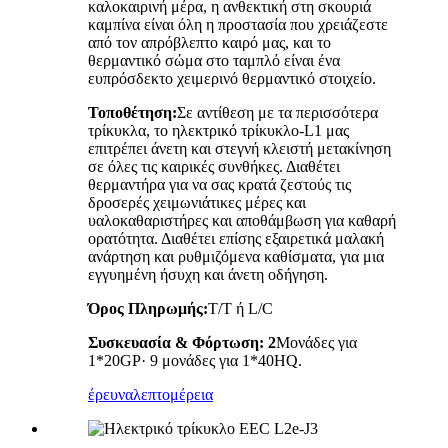
καλοκαιρινή μέρα, η ανθεκτική στη σκουριά
καμπίνα είναι όλη η προστασία που χρειάζεστε
από τον απρόβλεπτο καιρό μας, και το
θερμαντικό σώμα στο ταμπλό είναι ένα
ευπρόσδεκτο χειμερινό θερμαντικό στοιχείο.
Τοποθέτηση:
Σε αντίθεση με τα περισσότερα
τρίκυκλα, το ηλεκτρικό τρίκυκλο-L1 μας
επιτρέπει άνετη και στεγνή κλειστή μετακίνηση
σε όλες τις καιρικές συνθήκες. Διαθέτει
θερμαντήρα για να σας κρατά ζεστούς τις
δροσερές χειμωνιάτικες μέρες και
υαλοκαθαριστήρες και αποθάμβωση για καθαρή
ορατότητα. Διαθέτει επίσης εξαιρετικά μαλακή
ανάρτηση και ρυθμιζόμενα καθίσματα, για μια
εγγυημένη ήσυχη και άνετη οδήγηση.
Όρος Πληρωμής:
T/T ή L/C
Συσκευασία & Φόρτωση: 2
Μονάδες για
1*20GP· 9 μονάδες για 1*40HQ.
έρευνα
λεπτομέρεια