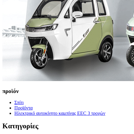
προϊόν
Σπίτι
Προϊόντα
Ηλεκτρικό αυτοκίνητο καμπίνας EEC 3 τροχών
Κατηγορίες