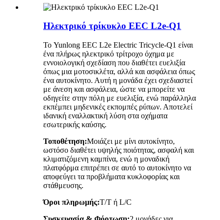
Ηλεκτρικό τρίκυκλο EEC L2e-Q1
Το Yunlong EEC L2e Electric Tricycle-Q1 είναι
ένα πλήρως ηλεκτρικό τρίτροχο όχημα με
εννοιολογική σχεδίαση που διαθέτει ευελιξία
όπως μια μοτοσικλέτα, αλλά και ασφάλεια όπως
ένα αυτοκίνητο. Αυτή η μονάδα έχει σχεδιαστεί
με άνεση και ασφάλεια, ώστε να μπορείτε να
οδηγείτε στην πόλη με ευελιξία, ενώ παράλληλα
εκπέμπει μηδενικές εκπομπές ρύπων. Αποτελεί
ιδανική εναλλακτική λύση στα οχήματα
εσωτερικής καύσης.
Τοποθέτηση:
Μοιάζει με μίνι αυτοκίνητο,
ωστόσο διαθέτει υψηλής ποιότητας, ασφαλή και
κλιματιζόμενη καμπίνα, ενώ η μοναδική
πλατφόρμα επιτρέπει σε αυτό το αυτοκίνητο να
αποφεύγει τα προβλήματα κυκλοφορίας και
στάθμευσης.
Όροι πληρωμής:
T/T ή L/C
Συσκευασία & Φόρτωση:
2 μονάδες για