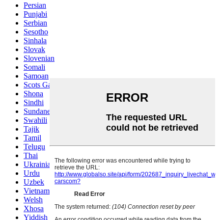
Persian
Punjabi
Serbian
Sesotho
Sinhala
Slovak
Slovenian
Somali
Samoan
Scots Gaelic
Shona
Sindhi
Sundanese
Swahili
Tajik
Tamil
Telugu
Thai
Ukrainian
Urdu
Uzbek
Vietnamese
Welsh
Xhosa
Yiddish