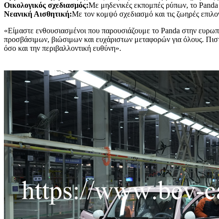
Οικολογικός σχεδιασμός:
Με μηδενικές εκπομπές ρύπων, το Panda 
Νεανική Αισθητική:
Με τον κομψό σχεδιασμό και τις ζωηρές επιλο
«Είμαστε ενθουσιασμένοι που παρουσιάζουμε το Panda στην ευρωπαϊ
προσβάσιμων, βιώσιμων και ευχάριστων μεταφορών για όλους. Πιστ
όσο και την περιβαλλοντική ευθύνη».