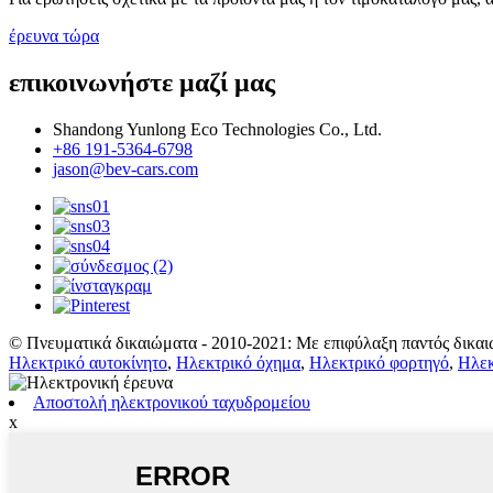
έρευνα τώρα
επικοινωνήστε μαζί μας
Shandong Yunlong Eco Technologies Co., Ltd.
+86 191-5364-6798
jason@bev-cars.com
© Πνευματικά δικαιώματα - 2010-2021: Με επιφύλαξη παντός δικαι
Ηλεκτρικό αυτοκίνητο
,
Ηλεκτρικό όχημα
,
Ηλεκτρικό φορτηγό
,
Ηλεκ
Αποστολή ηλεκτρονικού ταχυδρομείου
x