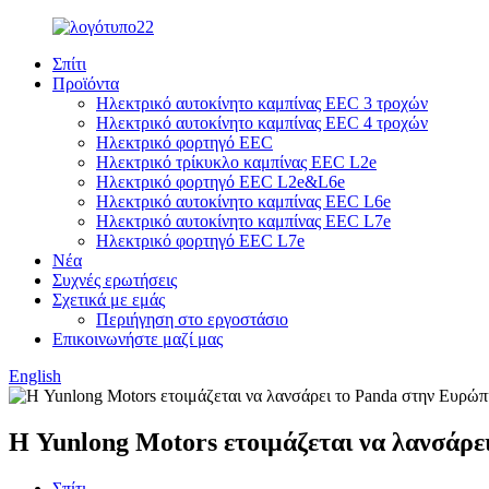
Σπίτι
Προϊόντα
Ηλεκτρικό αυτοκίνητο καμπίνας EEC 3 τροχών
Ηλεκτρικό αυτοκίνητο καμπίνας EEC 4 τροχών
Ηλεκτρικό φορτηγό EEC
Ηλεκτρικό τρίκυκλο καμπίνας EEC L2e
Ηλεκτρικό φορτηγό EEC L2e&L6e
Ηλεκτρικό αυτοκίνητο καμπίνας EEC L6e
Ηλεκτρικό αυτοκίνητο καμπίνας EEC L7e
Ηλεκτρικό φορτηγό EEC L7e
Νέα
Συχνές ερωτήσεις
Σχετικά με εμάς
Περιήγηση στο εργοστάσιο
Επικοινωνήστε μαζί μας
English
Η Yunlong Motors ετοιμάζεται να λανσάρε
Σπίτι