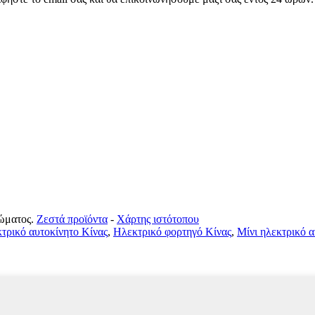
ώματος.
Ζεστά προϊόντα
-
Χάρτης ιστότοπου
τρικό αυτοκίνητο Κίνας
,
Ηλεκτρικό φορτηγό Κίνας
,
Μίνι ηλεκτρικό α