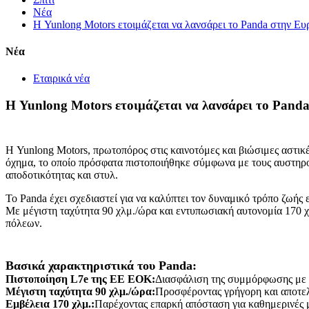
Νέα
Η Yunlong Motors ετοιμάζεται να λανσάρει το Panda στην Ευ
Νέα
Εταιρικά νέα
Η Yunlong Motors ετοιμάζεται να λανσάρει το Pand
Η Yunlong Motors, πρωτοπόρος στις καινοτόμες και βιώσιμες αστικ
όχημα, το οποίο πρόσφατα πιστοποιήθηκε σύμφωνα με τους αυστηρού
αποδοτικότητας και στυλ.
Το Panda έχει σχεδιαστεί για να καλύπτει τον δυναμικό τρόπο ζωής
Με μέγιστη ταχύτητα 90 χλμ./ώρα και εντυπωσιακή αυτονομία 170 χ
πόλεων.
Βασικά χαρακτηριστικά του Panda:
Πιστοποίηση L7e της ΕΕ ΕΟΚ:
Διασφάλιση της συμμόρφωσης με 
Μέγιστη ταχύτητα 90 χλμ./ώρα:
Προσφέροντας γρήγορη και αποτελ
Εμβέλεια 170 χλμ.:
Παρέχοντας επαρκή απόσταση για καθημερινές μ