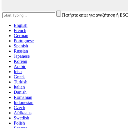
Πατήστε enter για αναζήτηση ή ESC
English
French
German
Portuguese
Spanish
Russian
Japanese
Korean
Arabic
Irish
Greek
Turkish
Italian
Danish
Romanian
Indonesian
Czech
Afrikaans
Swedish
Polish