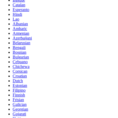
Basque
Catalan
Esperanto
Hindi
Lao
Albanian
Amharic
Armenian
Azerbaijani
Belarusian
Bengali
Bosnian
Bulgarian
Cebuano
Chichewa
Corsican
Croatian
Dutch
Estonian
Filipino
Finnish
Frisian
Galician
Georgian
Gujarati