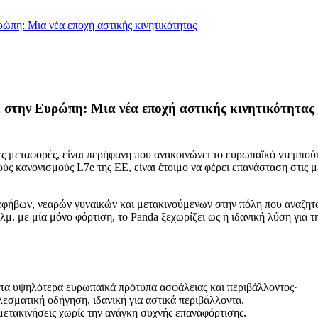
ρώπη: Μια νέα εποχή αστικής κινητικότητας
a στην Ευρώπη: Μια νέα εποχή αστικής κινητικότητας
ές μεταφορές, είναι περήφανη που ανακοινώνει το ευρωπαϊκό ντεμπού
ς κανονισμούς L7e της ΕΕ, είναι έτοιμο να φέρει επανάσταση στις 
 εφήβων, νεαρών γυναικών και μετακινούμενων στην πόλη που αναζητο
λμ. με μία μόνο φόρτιση, το Panda ξεχωρίζει ως η ιδανική λύση γι
τα υψηλότερα ευρωπαϊκά πρότυπα ασφάλειας και περιβάλλοντος·
εσματική οδήγηση, ιδανική για αστικά περιβάλλοντα.
ετακινήσεις χωρίς την ανάγκη συχνής επαναφόρτισης.