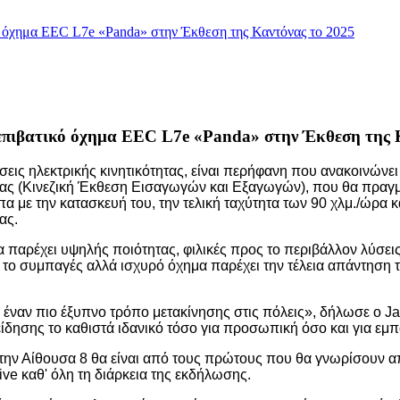
ό όχημα EEC L7e «Panda» στην Έκθεση της Καντόνας το 2025
 επιβατικό όχημα EEC L7e «Panda» στην Έκθεση της 
σεις ηλεκτρικής κινητικότητας, είναι περήφανη που ανακοινών
 (Κινεζική Έκθεση Εισαγωγών και Εξαγωγών), που θα πραγματο
α με την κατασκευή του, την τελική ταχύτητα των 90 χλμ./ώρα 
ας.
 παρέχει υψηλής ποιότητας, φιλικές προς το περιβάλλον λύσε
 συμπαγές αλλά ισχυρό όχημα παρέχει την τέλεια απάντηση τό
ναν πιο έξυπνο τρόπο μετακίνησης στις πόλεις», δήλωσε ο Jas
ίδησης το καθιστά ιδανικό τόσο για προσωπική όσο και για ε
την Αίθουσα 8 θα είναι από τους πρώτους που θα γνωρίσουν από
rive καθ' όλη τη διάρκεια της εκδήλωσης.