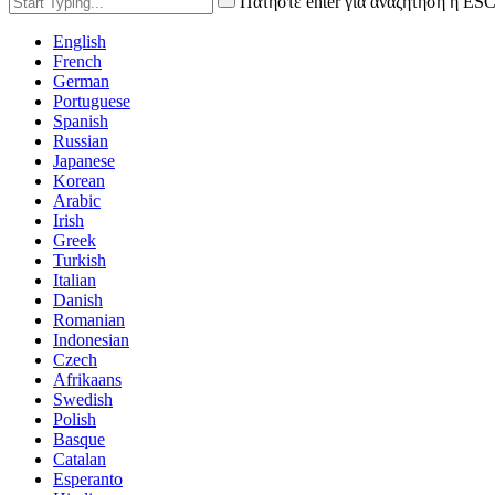
Πατήστε enter για αναζήτηση ή ESC
English
French
German
Portuguese
Spanish
Russian
Japanese
Korean
Arabic
Irish
Greek
Turkish
Italian
Danish
Romanian
Indonesian
Czech
Afrikaans
Swedish
Polish
Basque
Catalan
Esperanto