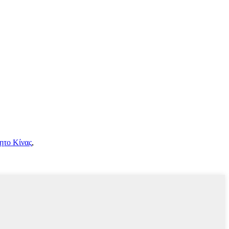
ητο Κίνας
,