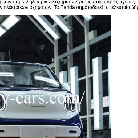
ή καινοτόμων ηλεκτρικών οχημάτων για τις παγκόσμιες αγορές. 
α των ηλεκτρικών οχημάτων. Το Panda σηματοδοτεί το τελευταίο 