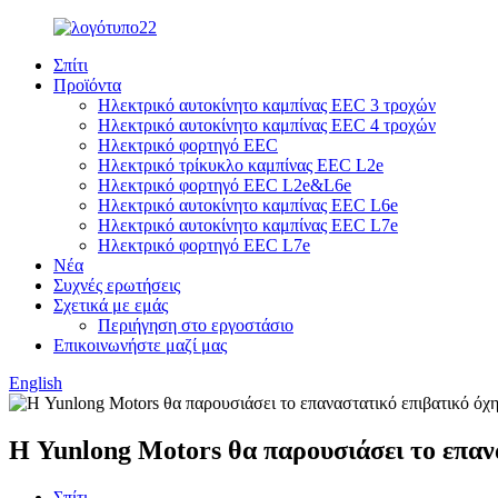
Σπίτι
Προϊόντα
Ηλεκτρικό αυτοκίνητο καμπίνας EEC 3 τροχών
Ηλεκτρικό αυτοκίνητο καμπίνας EEC 4 τροχών
Ηλεκτρικό φορτηγό EEC
Ηλεκτρικό τρίκυκλο καμπίνας EEC L2e
Ηλεκτρικό φορτηγό EEC L2e&L6e
Ηλεκτρικό αυτοκίνητο καμπίνας EEC L6e
Ηλεκτρικό αυτοκίνητο καμπίνας EEC L7e
Ηλεκτρικό φορτηγό EEC L7e
Νέα
Συχνές ερωτήσεις
Σχετικά με εμάς
Περιήγηση στο εργοστάσιο
Επικοινωνήστε μαζί μας
English
Η Yunlong Motors θα παρουσιάσει το επα
Σπίτι