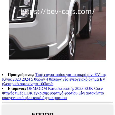
Προηγούμενος:
Τιμή εργοστασίου για το μικρό μίνι EV της
Κίνας 2023 2024 5 θυρών 4 θέσεων νέο ενεργειακό όχημα EV
ηλεκτρικό αυτοκίνητο 100km/h
Επόμενος:
OEM/ODM Κατασκευαστής 2023 ΕΟΚ Coce
Φτηνές τιμές ΕΟΚ έγκρισης φορτηγό φορτίου μίνι αυτοκίνητο
οικογενειακό ηλεκτρικό όχημα φορτίου