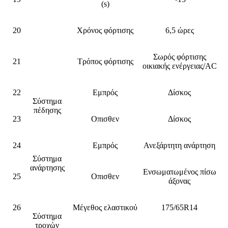
(s)
20
Χρόνος φόρτισης
6,5 ώρες
Σωρός φόρτισης
21
Τρόπος φόρτισης
οικιακής ενέργειας/AC
22
Εμπρός
Δίσκος
Σύστημα
πέδησης
23
Οπισθεν
Δίσκος
24
Εμπρός
Ανεξάρτητη ανάρτηση
Σύστημα
ανάρτησης
Ενσωματωμένος πίσω
25
Οπισθεν
άξονας
26
Μέγεθος ελαστικού
175/65R14
Σύστημα
τροχών