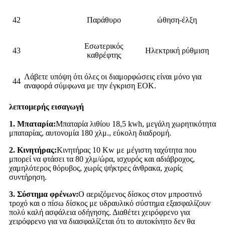
42
Παράθυρο
ώθηση-έλξη
Εσωτερικός
43
Ηλεκτρική ρύθμιση
καθρέφτης
Λάβετε υπόψη ότι όλες οι διαμορφώσεις είναι μόνο για
44
αναφορά σύμφωνα με την έγκριση ΕΟΚ.
λεπτομερής εισαγωγή
1. Μπαταρία:
Μπαταρία λιθίου 18,5 kwh, μεγάλη χωρητικότητα
μπαταρίας, αυτονομία 180 χλμ., εύκολη διαδρομή.
2. Κινητήρας:
Κινητήρας 10 Kw με μέγιστη ταχύτητα που
μπορεί να φτάσει τα 80 χλμ/ώρα, ισχυρός και αδιάβροχος,
χαμηλότερος θόρυβος, χωρίς ψήκτρες άνθρακα, χωρίς
συντήρηση.
3. Σύστημα φρένων:
Ο αεριζόμενος δίσκος στον μπροστινό
τροχό και ο πίσω δίσκος με υδραυλικό σύστημα εξασφαλίζουν
πολύ καλή ασφάλεια οδήγησης. Διαθέτει χειρόφρενο για
χειρόφρενο για να διασφαλίζεται ότι το αυτοκίνητο δεν θα