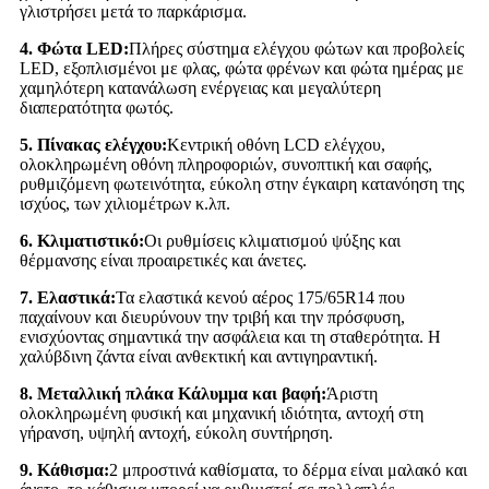
γλιστρήσει μετά το παρκάρισμα.
4. Φώτα LED:
Πλήρες σύστημα ελέγχου φώτων και προβολείς
LED, εξοπλισμένοι με φλας, φώτα φρένων και φώτα ημέρας με
χαμηλότερη κατανάλωση ενέργειας και μεγαλύτερη
διαπερατότητα φωτός.
5. Πίνακας ελέγχου:
Κεντρική οθόνη LCD ελέγχου,
ολοκληρωμένη οθόνη πληροφοριών, συνοπτική και σαφής,
ρυθμιζόμενη φωτεινότητα, εύκολη στην έγκαιρη κατανόηση της
ισχύος, των χιλιομέτρων κ.λπ.
6. Κλιματιστικό:
Οι ρυθμίσεις κλιματισμού ψύξης και
θέρμανσης είναι προαιρετικές και άνετες.
7. Ελαστικά:
Τα ελαστικά κενού αέρος 175/65R14 που
παχαίνουν και διευρύνουν την τριβή και την πρόσφυση,
ενισχύοντας σημαντικά την ασφάλεια και τη σταθερότητα. Η
χαλύβδινη ζάντα είναι ανθεκτική και αντιγηραντική.
8. Μεταλλική πλάκα Κάλυμμα και βαφή:
Άριστη
ολοκληρωμένη φυσική και μηχανική ιδιότητα, αντοχή στη
γήρανση, υψηλή αντοχή, εύκολη συντήρηση.
9. Κάθισμα:
2 μπροστινά καθίσματα, το δέρμα είναι μαλακό και