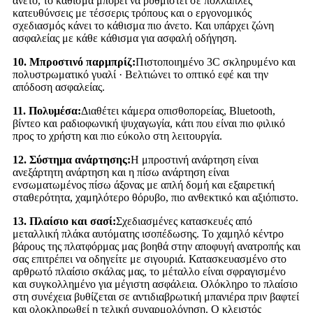
άνετο, το κάθισμα μπορεί να ρυθμιστεί σε πολλαπλές
κατευθύνσεις με τέσσερις τρόπους και ο εργονομικός
σχεδιασμός κάνει το κάθισμα πιο άνετο. Και υπάρχει ζώνη
ασφαλείας με κάθε κάθισμα για ασφαλή οδήγηση.
10. Μπροστινό παρμπρίζ:
Πιστοποιημένο 3C σκληρυμένο και
πολυστρωματικό γυαλί · Βελτιώνει το οπτικό εφέ και την
απόδοση ασφαλείας.
11. Πολυμέσα:
Διαθέτει κάμερα οπισθοπορείας, Bluetooth,
βίντεο και ραδιοφωνική ψυχαγωγία, κάτι που είναι πιο φιλικό
προς το χρήστη και πιο εύκολο στη λειτουργία.
12. Σύστημα ανάρτησης:
Η μπροστινή ανάρτηση είναι
ανεξάρτητη ανάρτηση και η πίσω ανάρτηση είναι
ενσωματωμένος πίσω άξονας με απλή δομή και εξαιρετική
σταθερότητα, χαμηλότερο θόρυβο, πιο ανθεκτικό και αξιόπιστο.
13. Πλαίσιο και σασί:
Σχεδιασμένες κατασκευές από
μεταλλική πλάκα αυτόματης ισοπέδωσης. Το χαμηλό κέντρο
βάρους της πλατφόρμας μας βοηθά στην αποφυγή ανατροπής και
σας επιτρέπει να οδηγείτε με σιγουριά. Κατασκευασμένο στο
αρθρωτό πλαίσιο σκάλας μας, το μέταλλο είναι σφραγισμένο
και συγκολλημένο για μέγιστη ασφάλεια. Ολόκληρο το πλαίσιο
στη συνέχεια βυθίζεται σε αντιδιαβρωτική μπανιέρα πριν βαφτεί
και ολοκληρωθεί η τελική συναρμολόγηση. Ο κλειστός