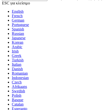
ESC για κλείσιμο
English
French
German
Portuguese
Spanish
Russian
Japanese
Korean
Arabic
Irish
Greek
Turkish
Italian
Danish
Romanian
Indonesian
Czech
Afrikaans
Swedish
Polish
Basque
Catalan
Esperanto