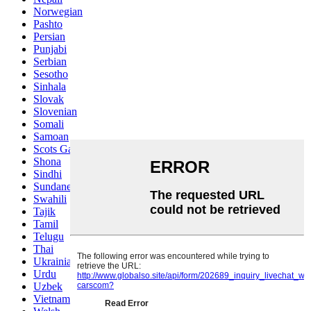
Norwegian
Pashto
Persian
Punjabi
Serbian
Sesotho
Sinhala
Slovak
Slovenian
Somali
Samoan
Scots Gaelic
Shona
Sindhi
Sundanese
Swahili
Tajik
Tamil
Telugu
Thai
Ukrainian
Urdu
Uzbek
Vietnamese