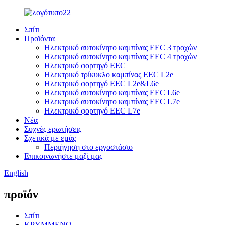
Σπίτι
Προϊόντα
Ηλεκτρικό αυτοκίνητο καμπίνας EEC 3 τροχών
Ηλεκτρικό αυτοκίνητο καμπίνας EEC 4 τροχών
Ηλεκτρικό φορτηγό EEC
Ηλεκτρικό τρίκυκλο καμπίνας EEC L2e
Ηλεκτρικό φορτηγό EEC L2e&L6e
Ηλεκτρικό αυτοκίνητο καμπίνας EEC L6e
Ηλεκτρικό αυτοκίνητο καμπίνας EEC L7e
Ηλεκτρικό φορτηγό EEC L7e
Νέα
Συχνές ερωτήσεις
Σχετικά με εμάς
Περιήγηση στο εργοστάσιο
Επικοινωνήστε μαζί μας
English
προϊόν
Σπίτι
ΚΡΥΜΜΕΝΟ